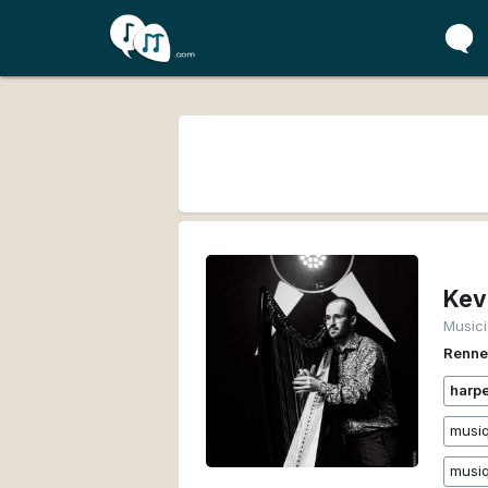
Music
Renn
harpe
musi
musiq