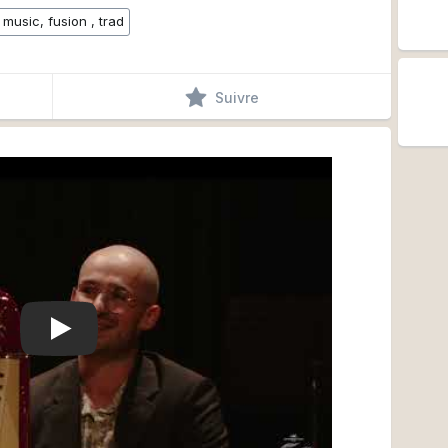
c music, fusion , trad
Suivre