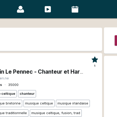
1
Kevin Le Pennec - Chanteur et Harpiste
ien.ne
es
∙
35000
 celtique
chanteur
que bretonne
musique celtique
musique irlandaise
ue traditionnelle
musique celtique, fusion, trad