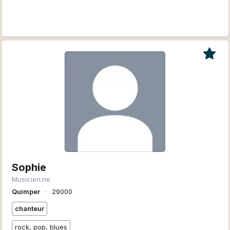
Sophie
Musicien.ne
Quimper
∙
29000
chanteur
rock, pop, blues