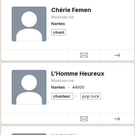
Chérie Femen
Musicien.ne
Nantes
chant
L'Homme Heureux
Musicien.ne
∙
Nantes
44000
∙
chanteur
pop rock