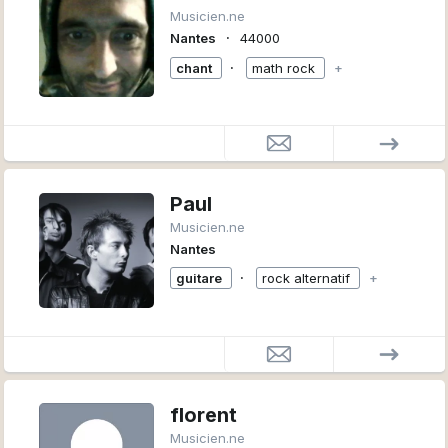
Musicien.ne
∙
Nantes
44000
∙
chant
math rock
+
Paul
Musicien.ne
Nantes
∙
guitare
rock alternatif
+
florent
Musicien.ne