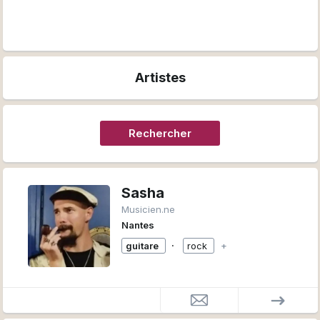
Artistes
Rechercher
Sasha
Musicien.ne
Nantes
∙
guitare
rock
+