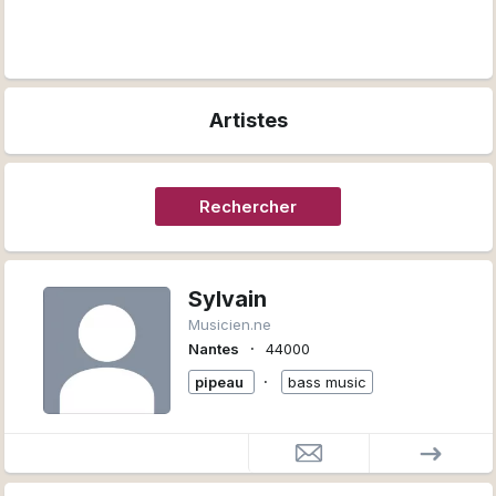
Artistes
Rechercher
Sylvain
Musicien.ne
∙
Nantes
44000
∙
pipeau
bass music