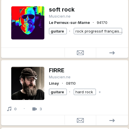
soft rock
Musicien.ne
∙
Le Perreux-sur-Marne
94170
∙
guitare
rock progressif français
+
FIRRE
Musicien.ne
∙
Linay
08110
∙
guitare
hard rock
+
·
0
3