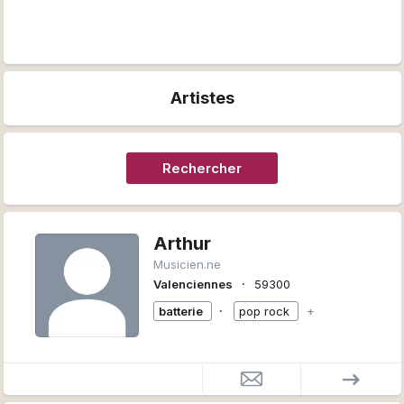
Artistes
Rechercher
Arthur
Musicien.ne
∙
Valenciennes
59300
∙
batterie
pop rock
+