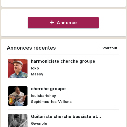
Annonce
Annonces récentes
Voir tout
harmoniciste cherche groupe
loko
Massy
cherche groupe
louisbariohay
Septèmes-les-Vallons
Guitariste cherche bassiste et
batteur/euse pour former un power trio
Gwenole