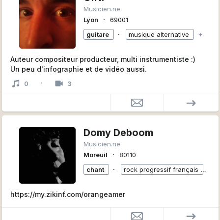
Musicien.ne
∙
Lyon
69001
∙
guitare
musique alternative
+
Auteur compositeur producteur, multi instrumentiste :)
Un peu d'infographie et de vidéo aussi.
·
0
3
Domy Deboom
Musicien.ne
∙
Moreuil
80110
∙
chant
rock progressif français
+
https://my.zikinf.com/orangeamer