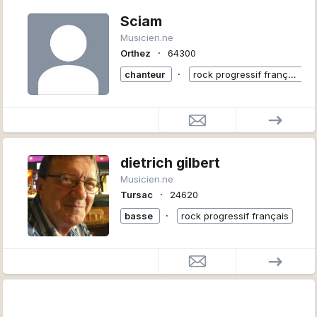
Sciam
Musicien.ne
∙
Orthez
64300
∙
chanteur
rock progressif français
dietrich gilbert
Musicien.ne
∙
Tursac
24620
∙
basse
rock progressif français