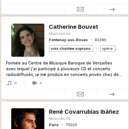
et ENM/Cortot, Académies internationales (Art
lyrique/Mise en scène lyrique, Piano, Déchiffrage,
Solfège spécialisé, Analyse musicale, Histoire de la
Musique, Harmonie...), professeur différentes Écoles de
Musique
Catherine Bouvet
Musicien.ne
SIRET 52090889800015 (APE 8552Z)
∙
Fontenay-aux-Roses
92260
∙
PRESTATAIRE indépendant DE FORMATION
voix chantée soprano
opéra
+
PROFESSIONNELLE Déclaration d'activité N° 11770687577
auprès du Préfet de région d'Ile-de-France (Attribué sur
Formée au Centre de Musique Baroque de Versailles
dossier professionnel complet). Ne vaut pas agrément de
avec lequel j'ai participé à plusieurs CD et concerts
l'État. Devis/Facture, Contrat de Formation
radiodiffusés, je me produis en concerts privés chez des
Professionnelle, Conventions (Articles L.6313-3 et
particuliers ou en séminaires d'entreprise. J'ai à mon
·
suivants du CT)
0
4
répertoire des mélodies françaises (Fauré, Debussy,
Ravel, Messiaen, Hahn,...) et des airs d'opéra italien du
XIXe siècle (Bellini, Puccini, Verdi).
René Covarrubias Ibáñez
Musicien.ne
∙
Paris
75020