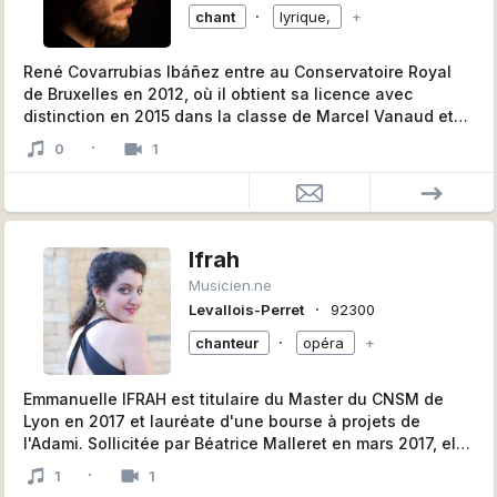
∙
chant
lyrique,
+
René Covarrubias Ibáñez entre au Conservatoire Royal
de Bruxelles en 2012, où il obtient sa licence avec
distinction en 2015 dans la classe de Marcel Vanaud et
Michèle Massina, puis il obitent son Master au CNSMD
·
0
1
de Lyon, dans la classe de Brian Parsons.
Il explore des différents styles qui vont de la musique
ancienne et l’oratorio à l’opéra italien, en passant
notamment par le romantisme allemand, genre pour
lequel il a un petit faible. Il approfondit la musique de
Ifrah
chambre en duo avec piano, dans un répertoire qui
Musicien.ne
comprend Brahms, Schubert, Schumann, mais aussi des
∙
Levallois-Perret
92300
compositeurs tels que Chabrier, Ravel ou Gounod, autour
desquels il fait des récitals divers. Dans l’opéra il
∙
chanteur
opéra
+
interprète les rôles de Gernando (L’isola Disabitata -
Haydn), Eusebio (L’occasione fa il ladro - Rossini),
Emmanuelle IFRAH est titulaire du Master du CNSM de
Orphée et John Styx (Orphée aux Enfers - Offenbach)
Lyon en 2017 et lauréate d'une bourse à projets de
l'Adami. Sollicitée par Béatrice Malleret en mars 2017, elle
chante le soprano solo des Grands Motets de Rameau
·
1
1
avec l’Ensemble Les Saisons à l’Eglise de Saint Germain