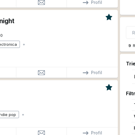
Profil
night
60
ectronica
+
9
R
Tri
Profil
Filt
indie pop
+
Profil