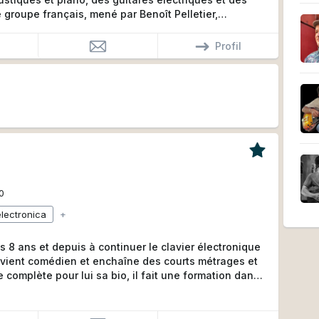
groupe français, mené par Benoît Pelletier,
urs pour composer des thèmes épiques ou des
rendent les films, séries ou bande-annonces plus
Profil
t de puissantes émotions.
e court-métrages, films, bandes-annonces etc.
la musique doit mettre en valeur les images, de
ublimer la musique pour ne faire qu’un.’ Ben
0
electronica
+
s 8 ans et depuis à continuer le clavier électronique
e complète pour lui sa bio, il fait une formation dans
 cinématographie avec le canada.
n - voix OFF et maintenant réalisateur, Hai-ro est
 il compose ses musiques généralement diversifier et