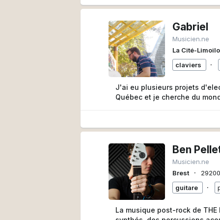
Gabriel
Musicien.ne
La Cité-Limoil
∙
claviers
J'ai eu plusieurs projets d'ele
Québec et je cherche du mond
Ben Pelle
Musicien.ne
∙
Brest
2920
∙
guitare
La musique post-rock de THE
synthés, des percussions acou