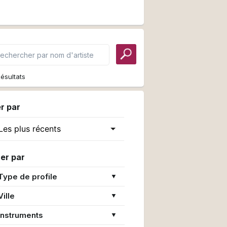
ésultats
er par
rer par
Type de profile
▼
Ville
▼
Instruments
▼