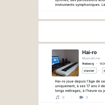
instruments symphoniques. Le 
collabore avec les réalisate
mélodies plus intimistes qui 
sensationnels et qui évoquen
‘Nous composons la musique d
Nous partons du principe que 
même que les images doivent s
Pelletier.
thebows.tv
benoitpelletier.eu
Hai-ro
Musicien.ne
∙
Rebecq
143
∙
clavier
Hai-ro joue depuis l'âge de se
uniquement, à ses 17 ans il devient comédien et enchaîne des courts métrages et
longs métrages, à l'heure ou j
la réalisation audiovisuel en
·
0
2
Compositeur - Acteur- comédie
aussi un bon père de famille,