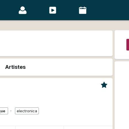
Artistes
∙
que
electronica