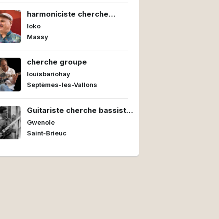
harmoniciste cherche
groupe
loko
Massy
cherche groupe
louisbariohay
Septèmes-les-Vallons
Guitariste cherche bassiste
et batteur/euse pour former
Gwenole
un power trio
Saint-Brieuc