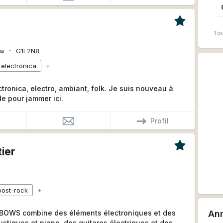
Tou
∙
ou
G1L2N8
electronica
+
ctronica, electro, ambiant, folk. Je suis nouveau à
e pour jammer ici.
Profil
tier
0
post-rock
+
 BOWS combine des éléments électroniques et des
An
stiques et piano, des guitares électriques et des