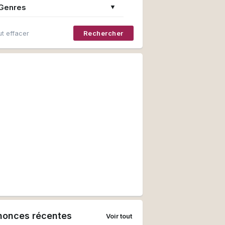
Genres
▼
t effacer
Rechercher
nonces récentes
Voir tout