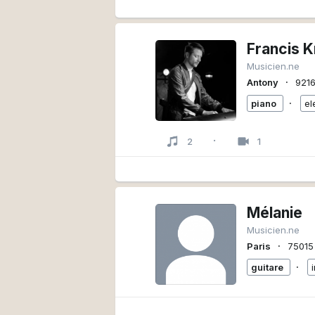
Francis K
Musicien.ne
∙
Antony
921
∙
piano
el
·
2
1
Mélanie
Musicien.ne
∙
Paris
75015
∙
guitare