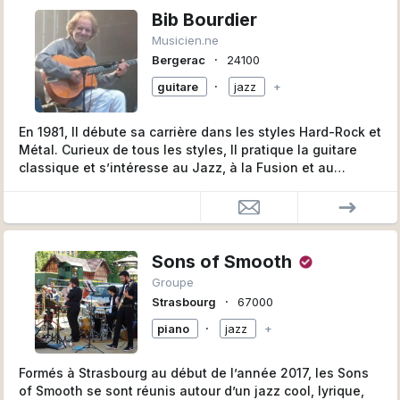
Bib Bourdier
Musicien.ne
∙
Bergerac
24100
∙
guitare
jazz
+
En 1981, Il débute sa carrière dans les styles Hard-Rock et
Métal. Curieux de tous les styles, Il pratique la guitare
classique et s’intéresse au Jazz, à la Fusion et au
Flamenco.
En 1994, après une session avec ROMANE, il décide de
se plonger dans la musique de Django Reinhardt et il suit
des cours de Jazz, notamment avec Pascal Rauzet,
Sons of Smooth
professeur au CIAM de Bordeaux puis avec J.Y. MOKA.
Groupe
∙
Strasbourg
67000
En 1997, il fonde le premier duo Gipsy Jazz puis créé
∙
Djangophil en 2000, tout en suivant des cours avec
piano
jazz
+
Christophe Lartilleux (leader du groupe Latcho Drom).
Formés à Strasbourg au début de l’année 2017, les Sons
Vont suivre de nombreux concerts et l’enregistrement de
of Smooth se sont réunis autour d’un jazz cool, lyrique,
9 Cds de reprises et compositions personnelles.