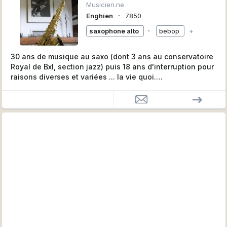
Musicien.ne
∙
Enghien
7850
∙
saxophone alto
bebop
+
30 ans de musique au saxo (dont 3 ans au conservatoire
Royal de Bxl, section jazz) puis 18 ans d'interruption pour
raisons diverses et variées ... la vie quoi.
Je viens de me racheter un alto et je m'y suis remis
assidument.