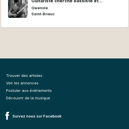
Guitariste cherche bassiste et
batteur/euse pour former un power trio
Gwenole
Saint-Brieuc
Trouver des artistes
Voir les annonces
Postuler aux événements
Découvrir de la musique
Suivez nous sur Facebook