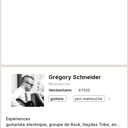
Grégory Schneider
Musicien.ne
∙
Vendenheim
67550
∙
guitare
jazz manouche
+
Expériences
guitariste électrique, groupe de Rock, Haydas Tribe, en