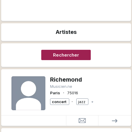
Artistes
Rechercher
Richemond
Musicien.ne
∙
Paris
75016
∙
concert
jazz
+