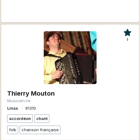
1
Thierry Mouton
Musicien.ne
Linas
∙
91310
accordéon
chant
folk
chanson française