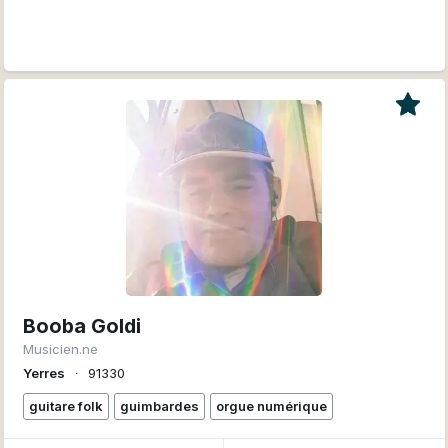
Booba Goldi
Musicien.ne
Yerres
∙
91330
guitare folk
guimbardes
orgue numérique