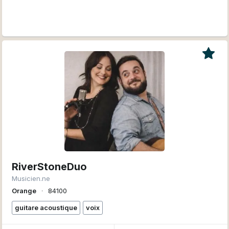
RiverStoneDuo
Musicien.ne
Orange
∙
84100
guitare acoustique
voix