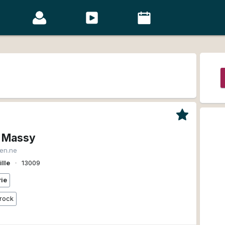
 Massy
ien.ne
ille
∙
13009
rie
 rock