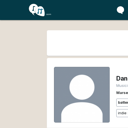
Dan
Music
Marse
batte
indie