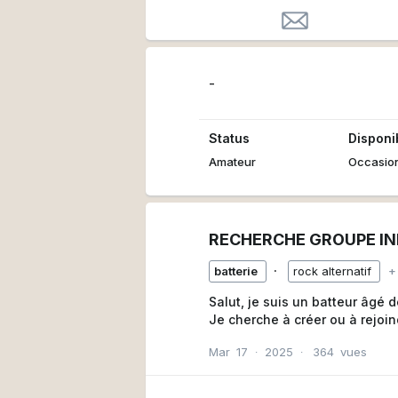
-
Status
Disponib
Amateur
Occasio
RECHERCHE GROUPE IN
∙
batterie
rock alternatif
+
Salut, je suis un batteur âgé 
Je cherche à créer ou à rejoi
Mar
17
∙
2025
∙
364
vues