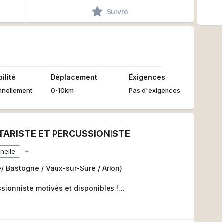
Suivre
ilité
Déplacement
Éxigences
nnellement
0-10km
Pas d'exigences
TARISTE ET PERCUSSIONISTE
nelle
+
/ Bastogne / Vaux-sur-Sûre / Arlon)
sionniste motivés et disponibles !
r, ou guitariste / bouzoukiste ?
?