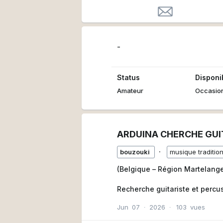
-
Status
Disponib
Amateur
Occasio
ARDUINA CHERCHE GUI
∙
bouzouki
musique tradition
(Belgique – Région Martelange
Recherche guitariste et percus
Jun
07
∙
2026
∙
103
vues
Tu es percussionniste / batteu
Tu en as assez de jouer seul 