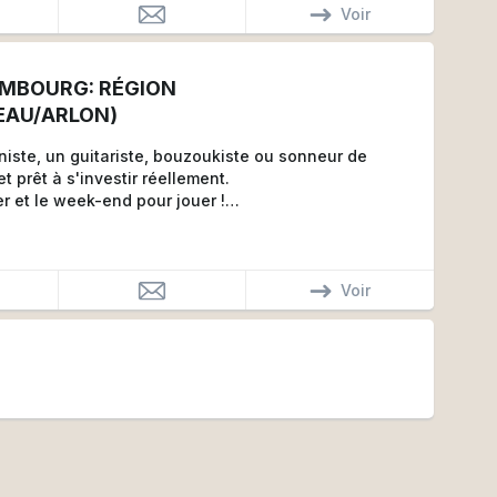
êtes médiévales ?
Voir
CORNEMUSES !
EMBOURG: RÉGION
AU/ARLON)
 originales mêlants sonorités médiévales, folks et
iste, un guitariste, bouzoukiste ou sonneur de
principalement en déambulation lors d'événements
 prêt à s'investir réellement.
er et le week-end pour jouer !
pertoires médiévaux, folk, traditionnels, et bien
es.
hésites pas à me contacter et parlons-en.
 déambulation
Voir
rch et album à venir.
 annonce contactes-moi.