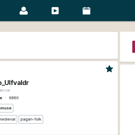
o_Ulfvaldr
ien.ne
se
∙
6860
emuse
medieval
pagan-folk