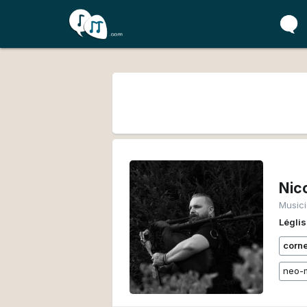
Nic
Music
Légli
corn
neo-