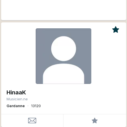
HinaaK
Musicien.ne
Gardanne
∙
13120