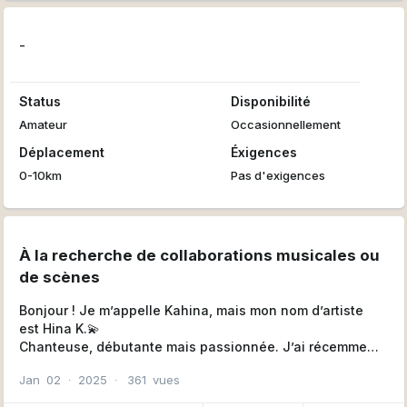
-
Status
Disponibilité
Amateur
Occasionnellement
Déplacement
Éxigences
0-10km
Pas d'exigences
À la recherche de collaborations musicales ou
de scènes
Bonjour ! Je m’appelle Kahina, mais mon nom d’artiste
est Hina K.💫
Chanteuse, débutante mais passionnée. J’ai récemment
fait ma toute première scène, et je suis prête à vivre
Jan
02
∙
2025
∙
361
vues
encore plus d’expériences musicales !