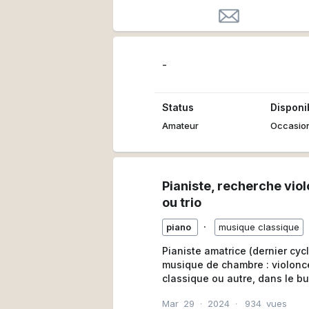
-
Status
Disponib
Amateur
Occasio
Pianiste, recherche viol
ou trio
∙
piano
musique classique
Pianiste amatrice (dernier cyc
musique de chambre : violoncelli
classique ou autre, dans le b
romantique ou classique/baroq
Mar
29
∙
2024
∙
934
vues