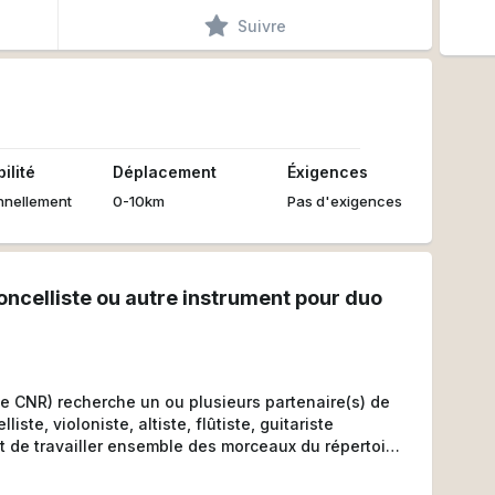
Suivre
ilité
Déplacement
Éxigences
nnellement
0-10km
Pas d'exigences
oncelliste ou autre instrument pour duo
le CNR) recherche un ou plusieurs partenaire(s) de
ste, violoniste, altiste, flûtiste, guitariste
ut de travailler ensemble des morceaux du répertoire
ue, à Paris ou Aix-en-Provence. Merci !