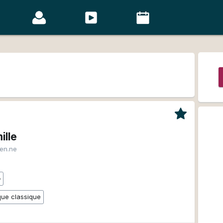
ille
ien.ne
o
ue classique