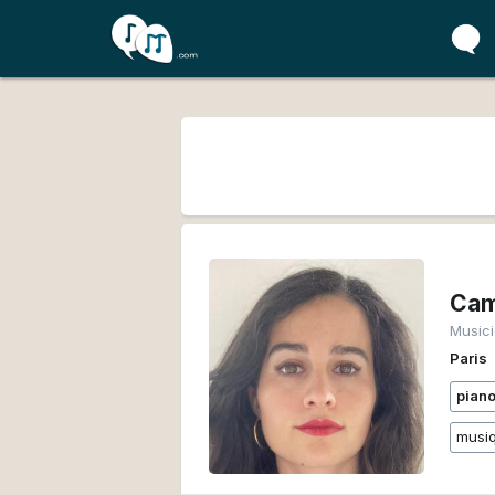
Cam
Music
Paris
pian
musiq