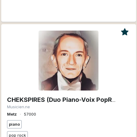
CHEKSPIRES (Duo Piano-Voix PopRock) Lorraine et Benelux
Musicien.ne
Metz
∙
57000
piano
pop rock