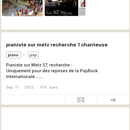
pianiste sur metz recherche 1 chanteuse
∙
piano
pop
Pianiste sur Metz 57, recherche :
Uniquement pour des reprises de la PopRock
Internationale …
PopRock – PopFolk – BluesJazz – R’n’B – Ballades
Sep
17
∙
2023
∙
976
vues
U2-Police-Téléphone-Eagles-Beatles-Muse-
Ed.Sherran-Queen-Coldplay , etc.
une Chanteuse
variété internationale pour soirées dansantes …..
250 titres en soirées et Archive disponible + de 1200
titres
Les conditions : avoir bon niveau chant … Langues :