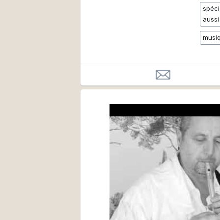
spéci
aussi
musiq