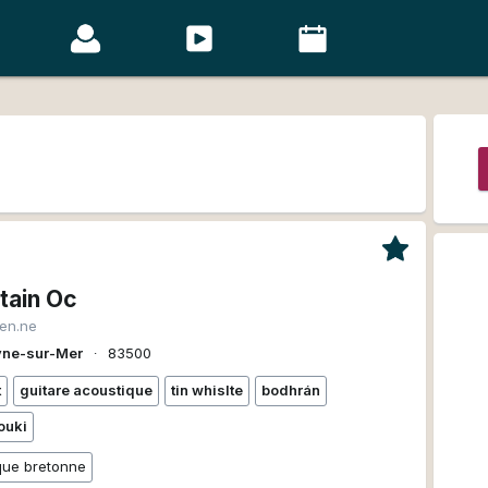
tain Oc
ien.ne
yne-sur-Mer
∙
83500
t
guitare acoustique
tin whislte
bodhrán
ouki
que bretonne