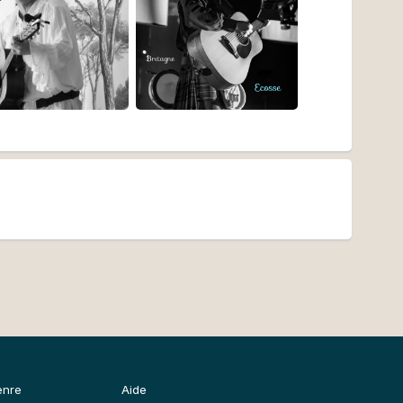
enre
Aide