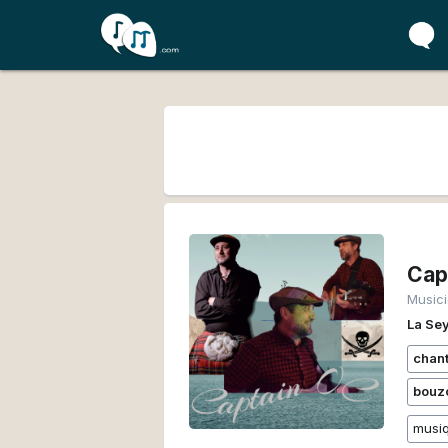
Cap
Music
La Se
chan
bouz
musi