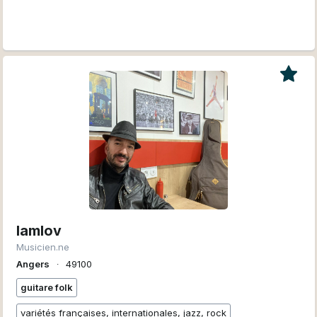
Iamlov
Musicien.ne
Angers
∙
49100
guitare folk
variétés françaises, internationales, jazz, rock