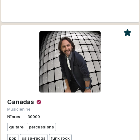
Canadas
Musicien.ne
Nîmes
∙
30000
guitare
percussions
pop
salsa-ragga
funk rock