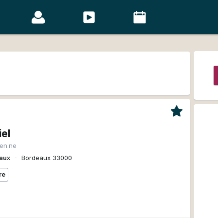
iel
ien.ne
aux
∙
Bordeaux 33000
re