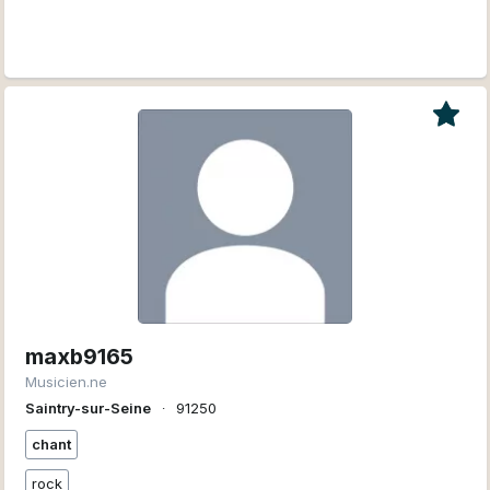
maxb9165
Musicien.ne
Saintry-sur-Seine
∙
91250
chant
rock