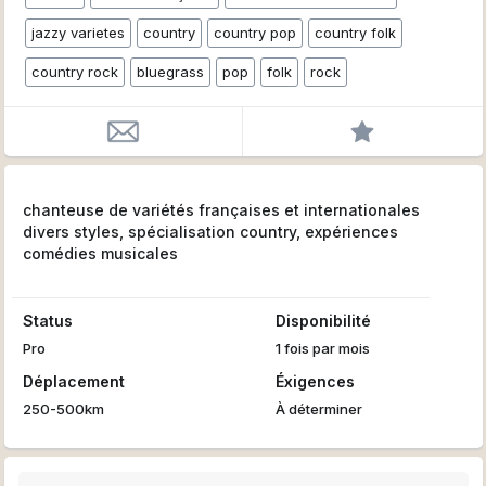
jazzy varietes
country
country pop
country folk
country rock
bluegrass
pop
folk
rock
chanteuse de variétés françaises et internationales
divers styles, spécialisation country, expériences
comédies musicales
Status
Disponibilité
Pro
1 fois par mois
Déplacement
Éxigences
250-500km
À déterminer