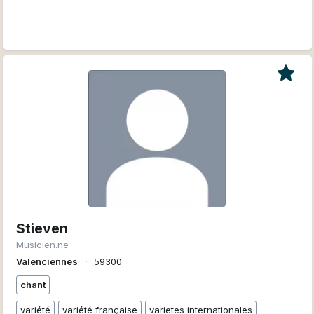
Stieven
Musicien.ne
Valenciennes
∙
59300
chant
variété
variété française
varietes internationales