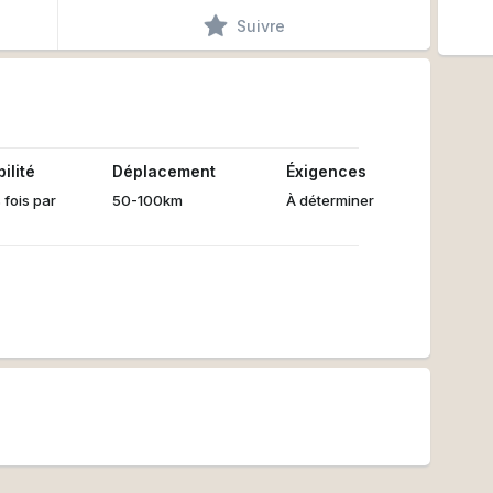
Suivre
ilité
Déplacement
Éxigences
 fois par
50-100km
À déterminer