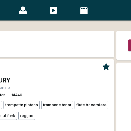
URY
ien.ne
tot
∙
14440
o
trompette pistons
trombone tenor
flute tracersiere
soul funk
reggae