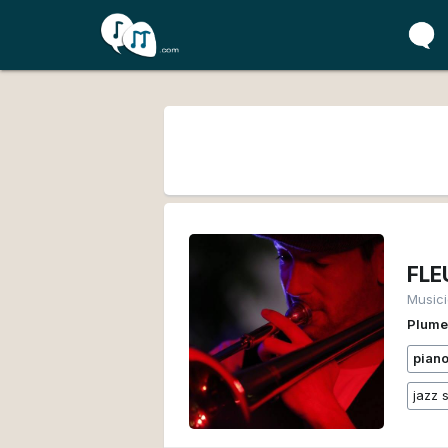
FLE
Music
Plume
pian
jazz 