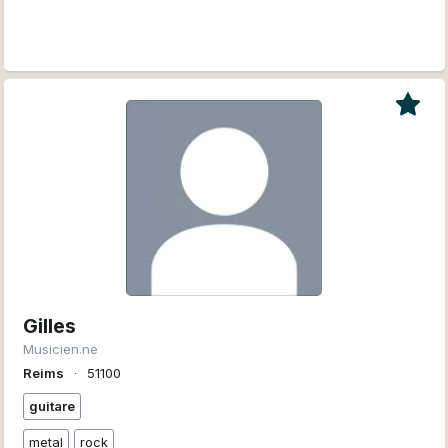
Gilles
Musicien.ne
Reims
∙
51100
guitare
metal
rock