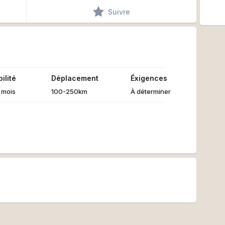
Suivre
ilité
Déplacement
Éxigences
r mois
100-250km
À déterminer