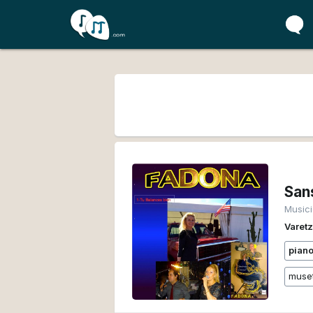
San
Music
Varet
pian
muset