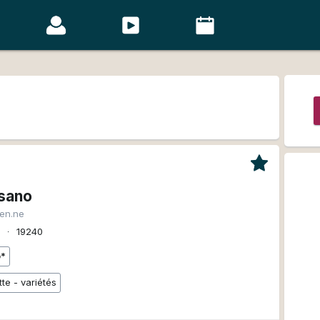
sano
ien.ne
z
∙
19240
o*
te - variétés