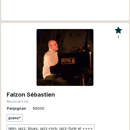
1
Falzon Sébastien
Musicien.ne
Perpignan
∙
66000
piano*
latin, jazz, blues, jazz-rock, jazz-funk et ++++