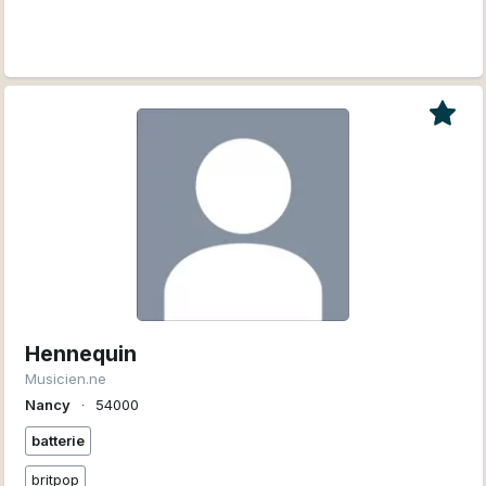
Hennequin
Musicien.ne
Nancy
∙
54000
batterie
britpop