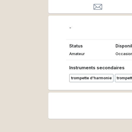
-
Status
Disponib
Amateur
Occasio
Instruments secondaires
trompette d'harmonie
trompet