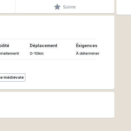
Suivre
ilité
Déplacement
Éxigences
nnellement
0-10km
À déterminer
te médiévale