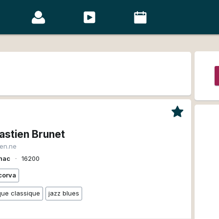
astien Brunet
ien.ne
nac
∙
16200
corva
ue classique
jazz blues