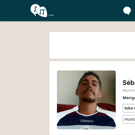
Séb
Music
Mérig
tuba 
musiq