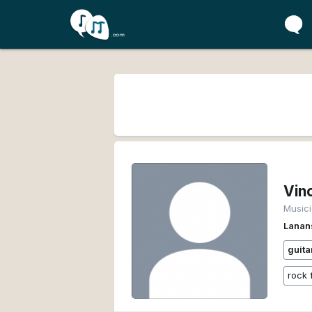
Vin
Music
Lanan
guita
rock 