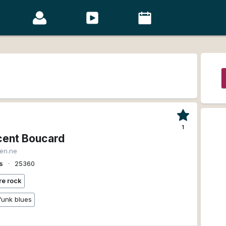
1
cent Boucard
ien.ne
s
∙
25360
re rock
funk blues