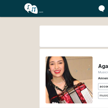
Aga
Music
Amie
acco
musiq