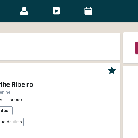
the Ribeiro
ien.ne
ns
∙
80000
rdéon
ue de films