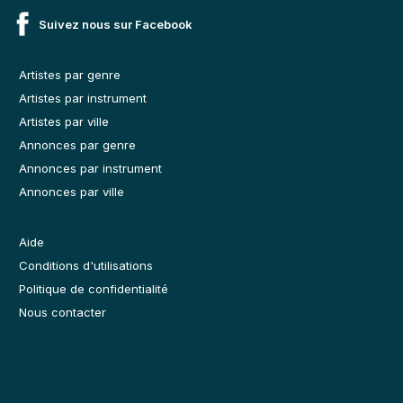
Suivez nous sur Facebook
Scénario
Hard-rock
1980
Artistes par genre
Artistes par instrument
Métal
Rock, hard-rock, blues-rock
Artistes par ville
1976-1978
Annonces par genre
Annonces par instrument
Panorama
Orchestre de variété
Annonces par ville
1974-1977
Aide
Achyll Poirett
Rock progressif
Conditions d'utilisations
1973-1974
Politique de confidentialité
Nous contacter
Echafaud
Rock progressif
1973
Virus