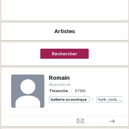
Artistes
Rechercher
Romain
Musicien.ne
∙
Thionville
57100
∙
batterie acoustique
funk ,rock, jazz ,blues