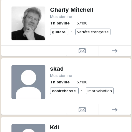
Charly Mitchell
Musicien.ne
∙
Thionville
57100
∙
guitare
variété française
skad
Musicien.ne
∙
Thionville
57100
∙
contrebasse
improvisation
Kdi