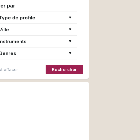
rer par
Type de profile
▼
Ville
▼
Instruments
▼
Genres
▼
t effacer
Rechercher