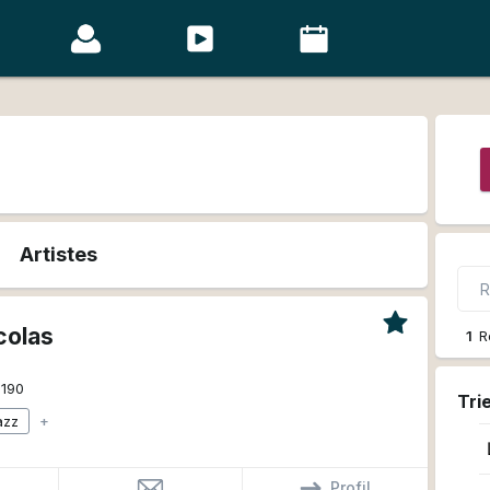
Artistes
colas
1
R
1190
Tri
azz
+
Profil