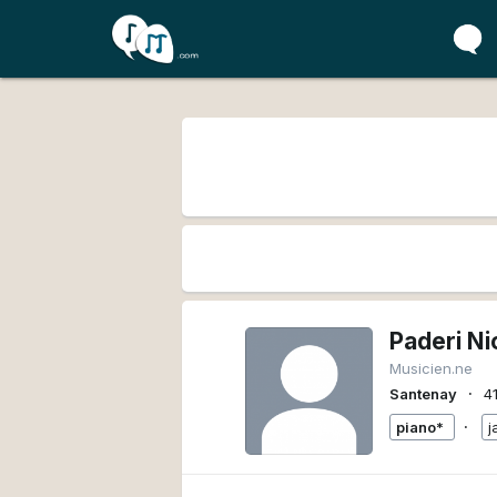
Paderi Ni
Musicien.ne
∙
Santenay
4
∙
piano*
j