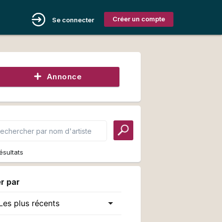
Créer un compte
Se connecter
Annonce
ésultats
er par