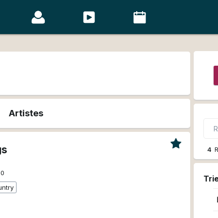
Artistes
gs
4
R
00
Tri
untry