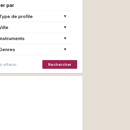
rer par
Type de profile
▼
Ville
▼
Instruments
▼
Genres
▼
t effacer
Rechercher