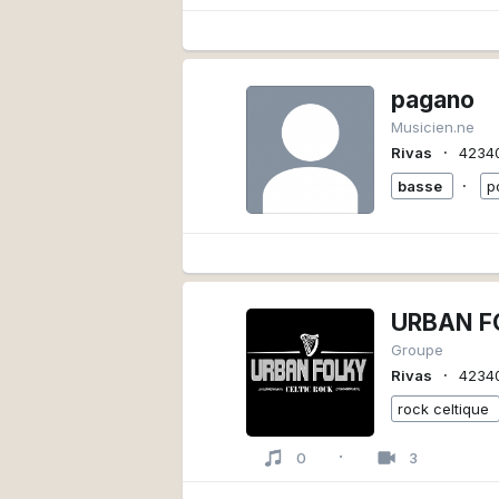
pagano
Musicien.ne
∙
Rivas
4234
∙
basse
p
URBAN F
Groupe
∙
Rivas
4234
rock celtique
·
0
3