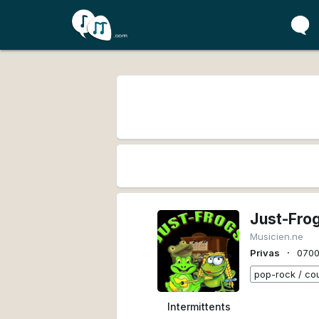
Just-Fro
Musicien.ne
∙
Privas
070
pop-rock / co
Intermittents