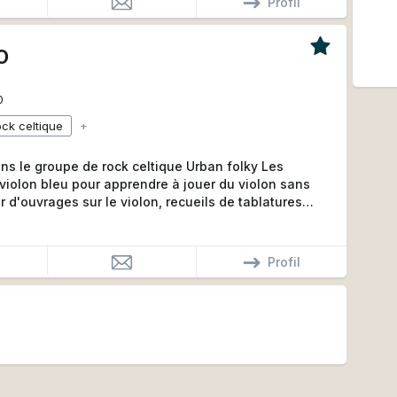
Profil
O
0
ock celtique
+
dans le groupe de rock celtique Urban folky Les
 violon bleu pour apprendre à jouer du violon sans
r d'ouvrages sur le violon, recueils de tablatures
iolon ainsi que de vidéos disponibles en
lonbleu.fr
Profil