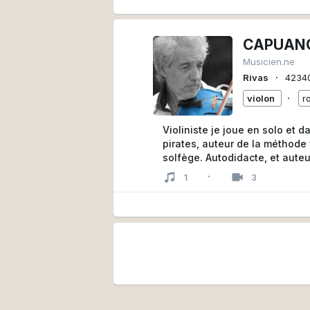
CAPUAN
Musicien.ne
∙
Rivas
4234
∙
violon
r
Violiniste je joue en solo et 
pirates, auteur de la méthode
solfège. Autodidacte, et auteu
pour violon, partitions pour v
·
1
3
téléchargement via le site vio