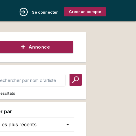
Créer un compte
Se connecter
Annonce
ésultats
er par