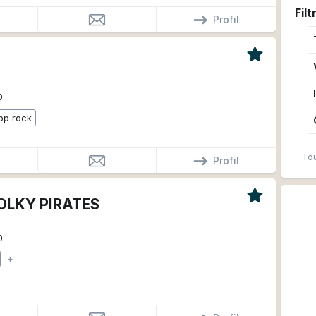
Filt
Profil
0
op rock
Tou
Profil
OLKY PIRATES
0
+