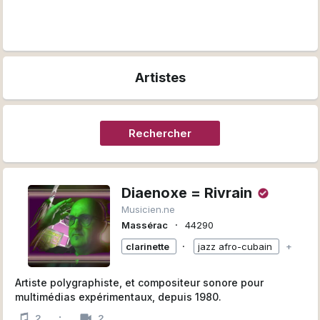
Artistes
Rechercher
Diaenoxe = Rivrain
Musicien.ne
∙
Massérac
44290
∙
clarinette
jazz afro-cubain
+
Artiste polygraphiste, et compositeur sonore pour
multimédias expérimentaux, depuis 1980.
·
2
2