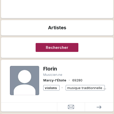
Artistes
Rechercher
Florin
Musicien.ne
∙
Marcy-l'Étoile
69280
∙
violons
musique traditionnelle
+