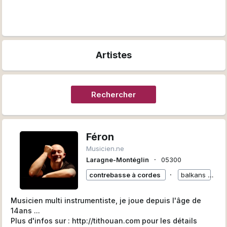
Artistes
Rechercher
Féron
Musicien.ne
∙
Laragne-Montéglin
05300
∙
contrebasse à cordes
balkans
+
Musicien multi instrumentiste, je joue depuis l'âge de
14ans ...
Plus d'infos sur : http://tithouan.com pour les détails