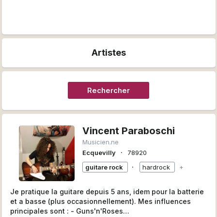
Artistes
Rechercher
Vincent Paraboschi
Musicien.ne
∙
Ecquevilly
78920
∙
guitare rock
hardrock
+
Je pratique la guitare depuis 5 ans, idem pour la batterie
et a basse (plus occasionnellement). Mes influences
principales sont : - Guns'n'Roses