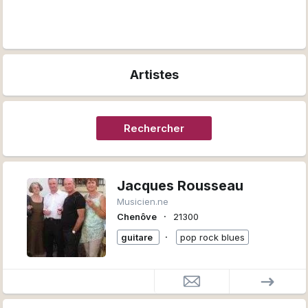
Artistes
Rechercher
Jacques Rousseau
Musicien.ne
∙
Chenôve
21300
∙
guitare
pop rock blues