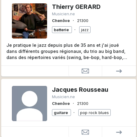
Thierry GERARD
Musicien.ne
∙
Chenôve
21300
∙
batterie
jazz
Je pratique le jazz depuis plus de 35 ans et j'ai joué
dans différents groupes régionaux, du trio au big band,
dans des répertoires variés (swing, be-bop, hard-bop,
latin, jazz contemporain ...).
Je suis très disponible car en retraite depuis début 2020,
et toujours prêt à rencontrer de nouveaux musiciens pour
des projets créatifs, et pour jouer en concert.
Alors n'hésitez pas à me contacter.
Jacques Rousseau
Musicien.ne
∙
Chenôve
21300
∙
guitare
pop rock blues