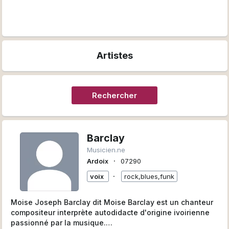
Artistes
Rechercher
Barclay
Musicien.ne
∙
Ardoix
07290
∙
voix
rock,blues,funk
Moise Joseph Barclay dit Moise Barclay est un chanteur
compositeur interprète autodidacte d'origine ivoirienne
passionné par la musique.