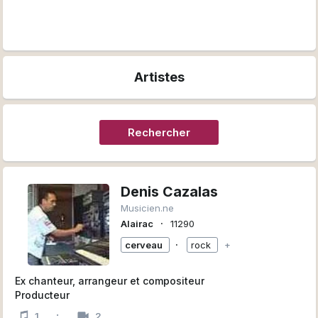
Artistes
Rechercher
Denis Cazalas
Musicien.ne
∙
Alairac
11290
∙
cerveau
rock
+
Ex chanteur, arrangeur et compositeur
Producteur
·
1
2