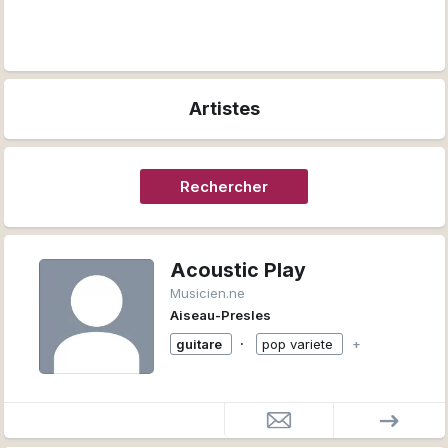
Artistes
Rechercher
Acoustic Play
Musicien.ne
Aiseau-Presles
∙
guitare
pop variete
+