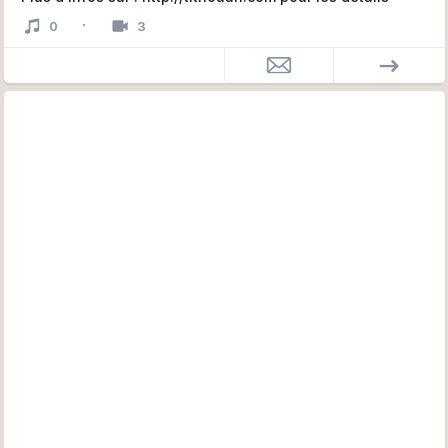
·
0
3