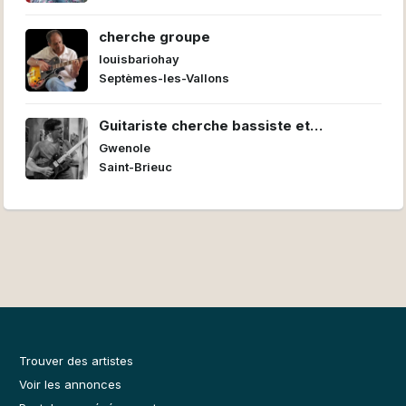
cherche groupe
louisbariohay
Septèmes-les-Vallons
Guitariste cherche bassiste et
batteur/euse pour former un power trio
Gwenole
Saint-Brieuc
Trouver des artistes
Voir les annonces