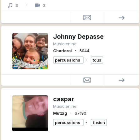
pratique aussi bien le Funk la Pop,le Blues, le Rock et
·
3
3
aussi la Salsa.Les groupes qui ont compter dans sa
carrière,Lithium,Baccara, Mano Libre,Zig Zag,Disco Funk
Orchestra,Et dirige le groupe Pop,Rock,Funk Ohpium.
Johnny Depasse
Musicien.ne
∙
Charleroi
6044
∙
percussions
tous
caspar
Musicien.ne
∙
Mutzig
67190
∙
percussions
fusion