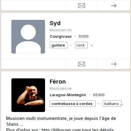
Syd
Musicien.ne
∙
Courgivaux
51310
∙
guitare
rock
+
Féron
Musicien.ne
∙
Laragne-Montéglin
05300
∙
contrebasse à cordes
balkans
+
Musicien multi instrumentiste, je joue depuis l'âge de
14ans ...
Plus d'infos sur : http://tithouan.com pour les détails