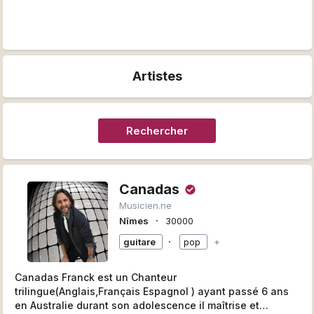
Artistes
Rechercher
Canadas
Musicien.ne
∙
Nîmes
30000
∙
guitare
pop
+
Canadas Franck est un Chanteur
trilingue(Anglais,Français Espagnol ) ayant passé 6 ans
en Australie durant son adolescence il maîtrise et