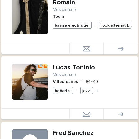
Romain
Musicien.ne
Tours
∙
basse electrique
rock alternatif
+
Lucas Toniolo
Musicien.ne
∙
Villecresnes
94440
∙
batterie
jazz
+
Fred Sanchez