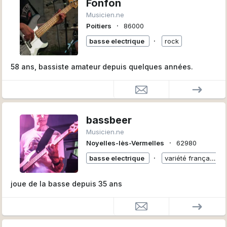
Fonfon
Musicien.ne
∙
Poitiers
86000
∙
basse electrique
rock
58 ans, bassiste amateur depuis quelques années.
bassbeer
Musicien.ne
∙
Noyelles-lès-Vermelles
62980
∙
basse electrique
variété française
joue de la basse depuis 35 ans