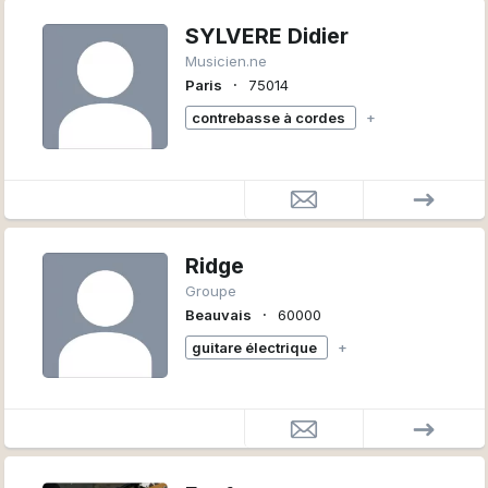
SYLVERE Didier
Musicien.ne
∙
Paris
75014
contrebasse à cordes
+
Ridge
Groupe
∙
Beauvais
60000
guitare électrique
+