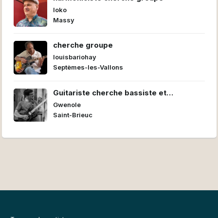
loko
Massy
cherche groupe
louisbariohay
Septèmes-les-Vallons
Guitariste cherche bassiste et
batteur/euse pour former un power trio
Gwenole
Saint-Brieuc