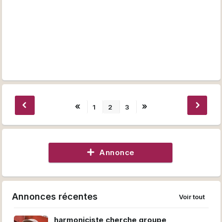
«
»
1
2
3
Annonce
Annonces récentes
Voir tout
harmoniciste cherche groupe