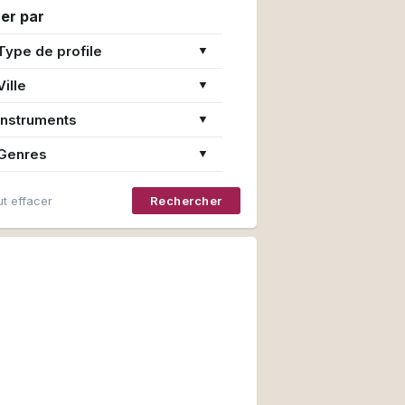
rer par
Type de profile
▼
Ville
▼
Instruments
▼
Genres
▼
t effacer
Rechercher