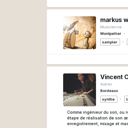
markus w
Musicien.ne
∙
Montpellier
∙
sampler
Vincent 
Autres
Bordeaux
∙
synthe
Comme ingénieur du son, ou ré
étape de réalisation de son œ
enregistrement, mixage et mas