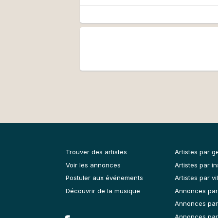
distributions numériques, mis
communication.
Comme créateur sonore, ou so
communication d’entreprise, la 
création de jingles et de radi
production et la composition 
Musicalement
Vincent
Trouver des artistes
Artistes par g
Voir les annonces
Artistes par i
Postuler aux événements
Artistes par vil
Découvrir de la musique
Annonces par
Annonces par
Annonces par 