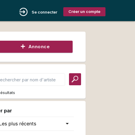
Créer un compte
Se connecter
Annonce
ésultats
er par