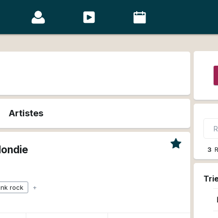
Artistes
londie
3
R
Tri
nk rock
+