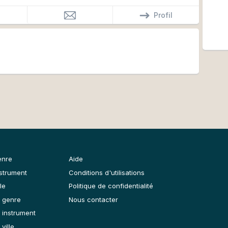
e en relation avec des professionnels de la
Profil
und designer, mon activité englobe la
publicité, les musiques de film, le livre audio la
os d’enseignes pour le marketing sonore ainsi que la
de musique tous styles confondus.
enre
Aide
nstrument
Conditions d'utilisations
le
Politique de confidentialité
 genre
Nous contacter
 instrument
ville