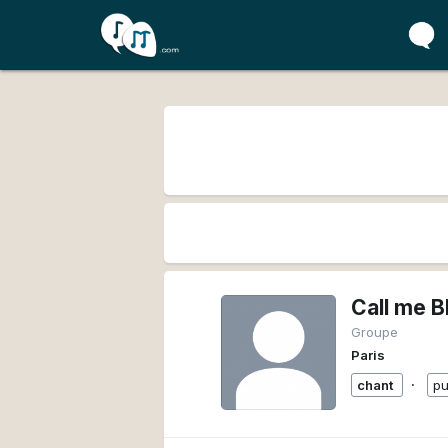
Call me B
Groupe
Paris
∙
chant
pu