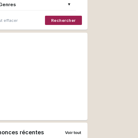
Genres
▼
t effacer
Rechercher
nonces récentes
Voir tout