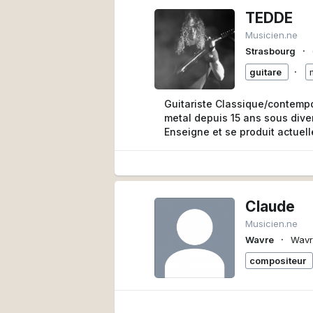
TEDDE
Musicien.ne
∙
Strasbourg
∙
guitare
Guitariste Classique/contempo
metal depuis 15 ans sous diver
Enseigne et se produit actuel
Claude
Musicien.ne
∙
Wavre
Wavr
compositeur