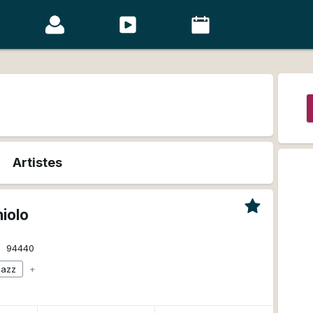
Artistes
iolo
94440
jazz
+