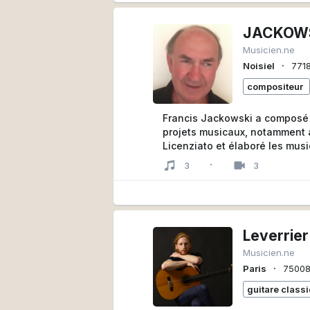
JACKOWS
Musicien.ne
∙
Noisiel
771
compositeur
Francis Jackowski a composé 
projets musicaux, notamment 
Licenziato et élaboré les musi
C, dont le titre MATADOR est d
·
3
3
européennes et classé dans le
actuellement sur le prochain 
Leverrier
Musicien.ne
∙
Paris
7500
guitare class