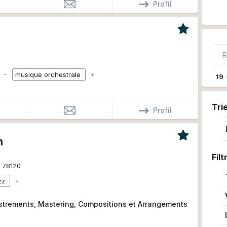
Profil
0
∙
musique orchestrale
+
19
Tri
Profil
m
Filt
78120
zz
+
istrements, Mastering, Compositions et Arrangements