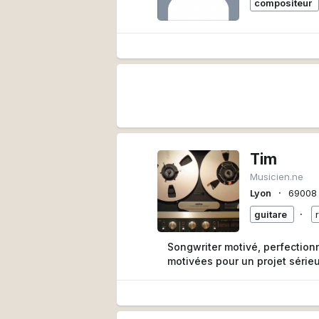
compositeur
Tim
Musicien.ne
∙
Lyon
69008
∙
guitare
Songwriter motivé, perfection
motivées pour un projet sérieux