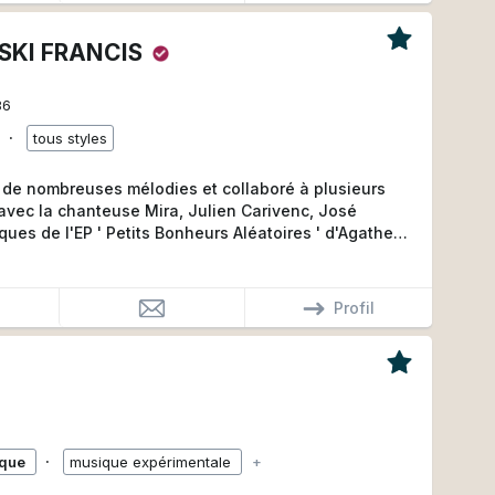
KI FRANCIS
86
∙
tous styles
de nombreuses mélodies et collaboré à plusieurs
avec la chanteuse Mira, Julien Carivenc, José
ques de l'EP ' Petits Bonheurs Aléatoires ' d'Agathe
iffusé à ce jour près de 1000 fois sur des radios
 top 20 des musiques indépendantes. Il travaille
CD d'Agathe C.
Profil
8
∙
ique
musique expérimentale
+