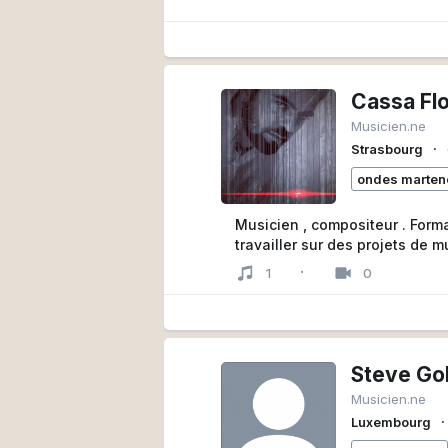
- Prises de son en direct, da
partout avec mon Studio Mobile
concerts, podcasts, conférenc
- Copiste : Ecriture de partit
Cassa Fl
Musicien.ne
- Contactez-moi pour m'expliq
∙
Strasbourg
les différentes étapes de vot
de 15 années dans la product
ondes marten
Musicalement,
Musicien , compositeur . Form
Gabriel
travailler sur des projets de 
·
1
0
Steve Go
Musicien.ne
∙
Luxembourg