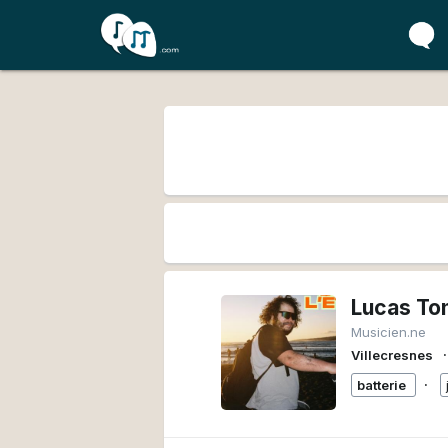
Lucas Ton
Musicien.ne
∙
Villecresnes
∙
batterie