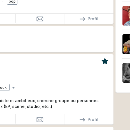
∙
pop
Profil
rock
+
niste et ambitieux, cherche groupe ou personnes
 (EP, scène, studio, etc..) !
Profil