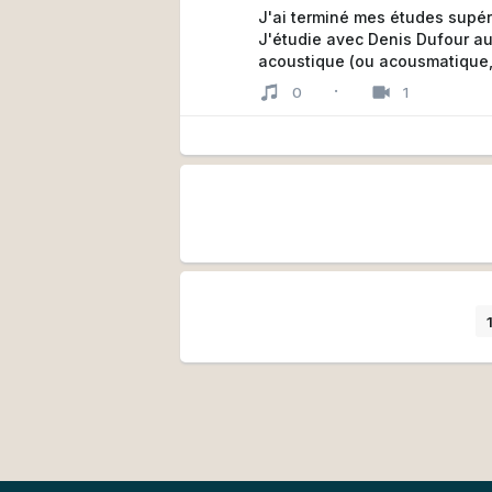
J'ai terminé mes études supér
J'étudie avec Denis Dufour au
acoustique (ou acousmatique
J'enseigne la guitare
·
0
1
Et j'expérimente avec la guita