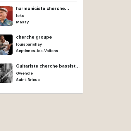
harmoniciste cherche
groupe
loko
Massy
cherche groupe
louisbariohay
Septèmes-les-Vallons
Guitariste cherche bassiste
et batteur/euse pour former
Gwenole
un power trio
Saint-Brieuc