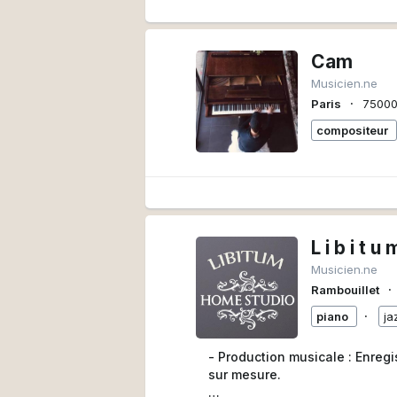
Cam
Musicien.ne
∙
Paris
7500
compositeur
L i b i t u 
Musicien.ne
∙
Rambouillet
∙
piano
ja
- Production musicale : Enreg
sur mesure.