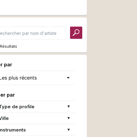
Résultats
er par
rer par
Type de profile
▼
Ville
▼
Instruments
▼