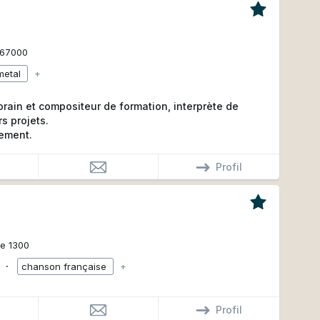
67000
metal
+
rain et compositeur de formation, interprète de
s projets.
lement.
Profil
e 1300
∙
chanson française
+
Profil