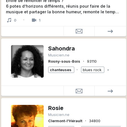
Envie de remonter le temps ?
6 potes d’horizons différents, réunis pour faire de la
musique et partager la bonne humeur, remonte le temps
depuis les années 80 avec un répertoire musical varié et
·
0
1
surprenant. Loin des playlists habituelles, Time Back
c’est l’assurance de s’ambiancer sur les chansons cultes
enfouies dans ta mémoire.
Sors ton blouson en jean délavé et ton tee-shirt
multicolore, on t’emmène avec nous!
Sahondra
Musicien.ne
∙
Rosny-sous-Bois
93110
∙
chanteuses
blues rock
+
Rosie
Musicien.ne
∙
Clermont-l'Hérault
34800