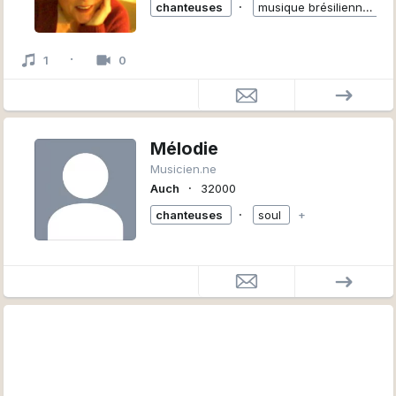
∙
chanteuses
musique brésilienne: bossa nova, samba, baian, variétés.
·
1
0
Mélodie
Musicien.ne
∙
Auch
32000
∙
chanteuses
soul
+