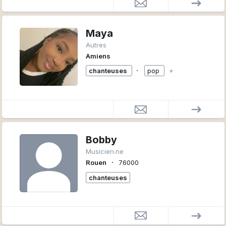
Maya
Autres
Amiens
∙
chanteuses
pop
+
Bobby
Musicien.ne
∙
Rouen
76000
chanteuses