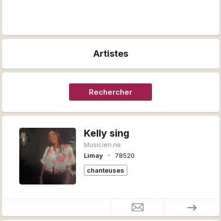
Artistes
Rechercher
Kelly sing
Musicien.ne
∙
Limay
78520
chanteuses