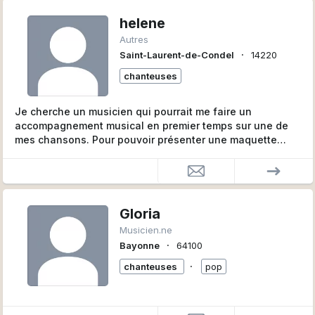
helene
Autres
∙
Saint-Laurent-de-Condel
14220
chanteuses
Je cherche un musicien qui pourrait me faire un
accompagnement musical en premier temps sur une de
mes chansons. Pour pouvoir présenter une maquette
dans maison d'edition musical avec label.
Merci de votre réponse.
Gloria
Musicien.ne
∙
Bayonne
64100
∙
chanteuses
pop