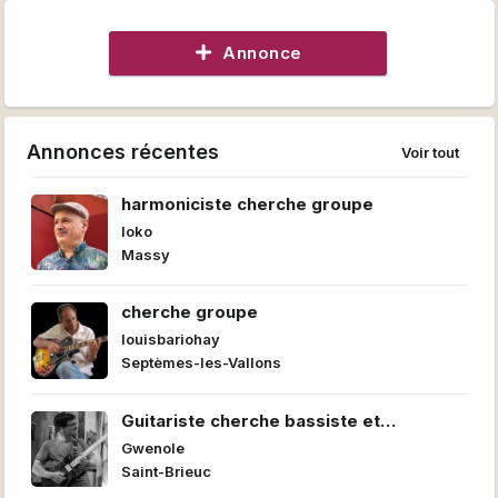
Annonce
Annonces récentes
Voir tout
harmoniciste cherche groupe
loko
Massy
cherche groupe
louisbariohay
Septèmes-les-Vallons
Guitariste cherche bassiste et
batteur/euse pour former un power trio
Gwenole
Saint-Brieuc