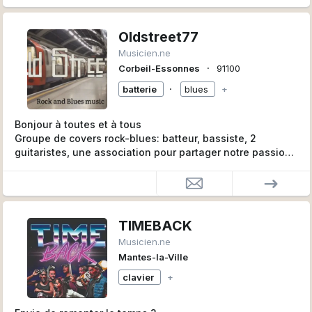
Oldstreet77
Musicien.ne
∙
Corbeil-Essonnes
91100
∙
batterie
blues
+
Bonjour à toutes et à tous
Groupe de covers rock-blues: batteur, bassiste, 2
guitaristes, une association pour partager notre passion
de la musique, nos influences musicales sont Rock-
blues. (pas de hard, métal) Pink,The Commitments,
Crosby Steel Nash, Gary Moore, Bonamassa et autres
groupes ou musiciens plus ou moins connus, région
Corbeil Essonnes (91), si intéressé n’hésitez pas à nous
TIMEBACK
contacter, musicalement.
Musicien.ne
n'hésitez pas à nous contacter.
Mantes-la-Ville
A bientôt de vous lire.
clavier
+