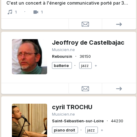
C'est un concert à l'énergie communicative porté par 3
joyeux drilles qui nous invitent à danser sur la piste
·
1
1
enflammée de ce bal peu ordinaire !
Jeoffroy de Castelbajac
Musicien.ne
∙
Reboursin
36150
∙
batterie
jazz
+
cyril TROCHU
Musicien.ne
∙
Saint-Sébastien-sur-Loire
44230
∙
piano droit
jazz
+