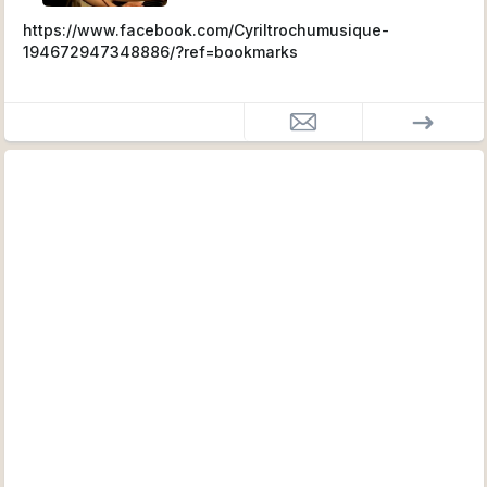
https://www.facebook.com/Cyriltrochumusique-
194672947348886/?ref=bookmarks
Pianiste ,Accordeoniste
Claviers ( fender rhodes....)