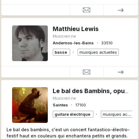
Fourvière, il est à la fois un
quatuor classique jouant le « grand répertoire » dédié à
cet ensemble et un quatuor
atypique participant à des projets innovants (ciné-
concerts, enregistrement de
Matthieu Lewis
musique de variété, jeux de rôle, jeux vidéo, musique de
Musicien.ne
film ...)
∙
Andernos-les-Bains
33510
Il s'est illustré dans l’inauguration du Cirque Imagine,
∙
dans des enregistrements
basse
musiques actuelles
studio d’album mais aussi dans des représentations pour
France Télévision dans le
cadre des « Contes de Prévert ». De plus, le quatuor
s’inscrit dans une dynamique
d’immersion culturelle en proposant des manifestations
internationales. Son parcours
Le bal des Bambins, opus 2
original lui a permis de jouer pour des artistes comme
Musicien.ne
Christian Binet, auteur des
∙
Saintes
17100
Bidochons ou bien dans le cadre des journées
∙
d’interprétation au Musée des Beaux-
guitare électrique
musiques actuelles
Arts de Lyon.
Le bal des bambins, c'est un concert fantastico-électro-
festif haut en couleurs qui enchantera petits et grands.