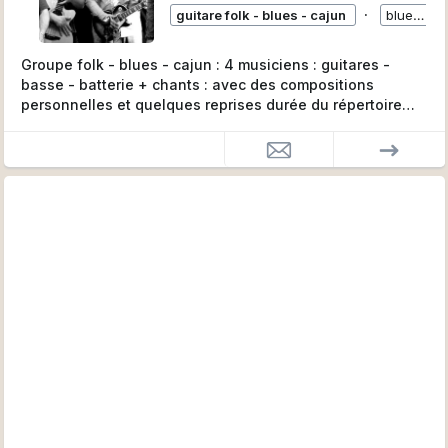
dans plusieurs écoles de la région Sud Cévennes…
∙
guitare folk - blues - cajun
blues - folk cajun
école de Quissac, EAV St Hippo, Scholae, Lo Quinquet
Groupe folk - blues - cajun : 4 musiciens : guitares -
basse - batterie + chants : avec des compositions
personnelles et quelques reprises durée du répertoire
1h30 voir plus, on peut se déplacer avec notre matériel
sono si nécessaire 0476 448 220