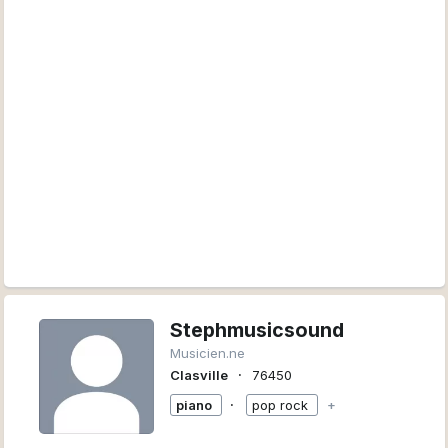
Same Old Band, Seasonal, Jefferson Airplane, Holy Wave,
Finley Quaye, Syd Barrett, Kevin Morby, Bad Liquor Pond
Je m'arrête là, je vous laisse ma page FaceBook
spécialement créée pour ne pas oublier les milliards de
découvertes quotidiennes que je fais et qui reflète au
mieux mon univers (Merci Youp... -Tube)
https://www.facebook.com/hallbumJ/
Namaste !
Stephmusicsound
Musicien.ne
∙
Clasville
76450
∙
piano
pop rock
+