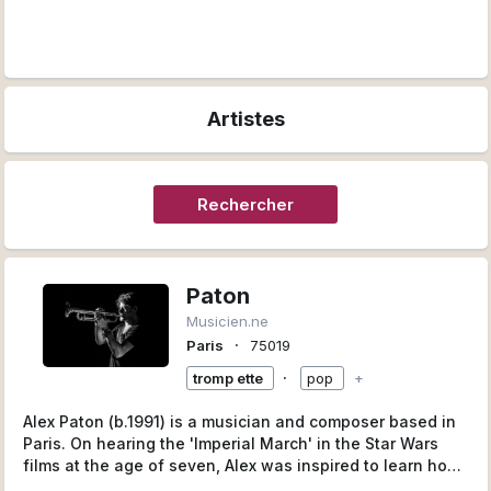
Artistes
Rechercher
Paton
Musicien.ne
∙
Paris
75019
∙
tromp ette
pop
+
Alex Paton (b.1991) is a musician and composer based in
Paris. On hearing the 'Imperial March' in the Star Wars
films at the age of seven, Alex was inspired to learn how
to play an instrument. He now composes for a variety of