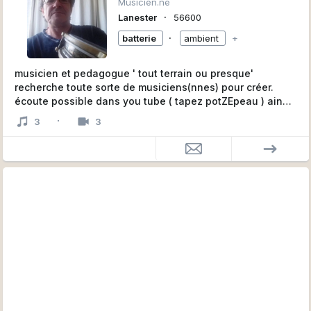
Musicien.ne
∙
Lanester
56600
∙
batterie
ambient
+
musicien et pedagogue ' tout terrain ou presque'
recherche toute sorte de musiciens(nnes) pour créer.
écoute possible dans you tube ( tapez potZEpeau ) ainsi
que dans soundcloud (tapez potZEpeau)
·
3
3