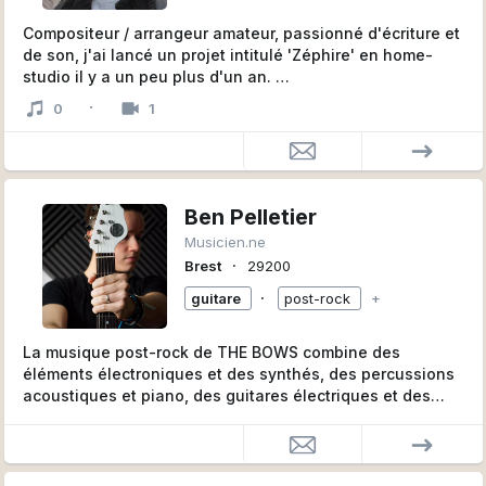
Compositeur / arrangeur amateur, passionné d'écriture et
de son, j'ai lancé un projet intitulé 'Zéphire' en home-
studio il y a un peu plus d'un an.
·
0
1
Nous avons sorti un EP 'Archipels' avec une amie
chanteuse il y a quelques mois mais, après son départ
pour d'autres aventures musicales, je recherche
désormais une voix et une complice d'écriture pour ce
projet, en vue de faire du live, enregistrements...
Ben Pelletier
Musicien.ne
Influences: Beach House, The Radio Dept., Chromatics,
∙
Brest
29200
Daho...
∙
guitare
post-rock
+
La musique post-rock de THE BOWS combine des
éléments électroniques et des synthés, des percussions
acoustiques et piano, des guitares électriques et des
instruments symphoniques. Le groupe français, mené par
Benoît Pelletier, collabore avec les réalisateurs pour
composer des thèmes épiques ou des mélodies plus
intimistes qui rendent les films, séries ou bande-