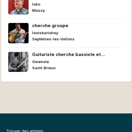
loko
Massy
cherche groupe
louisbariohay
Septèmes-les-Vallons
Guitariste cherche bassiste et
batteur/euse pour former un power trio
Gwenole
Saint-Brieuc
Trouver des artistes