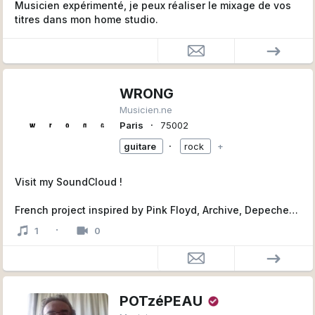
Musicien expérimenté, je peux réaliser le mixage de vos
titres dans mon home studio.
WRONG
Musicien.ne
∙
Paris
75002
∙
guitare
rock
+
Visit my SoundCloud !
French project inspired by Pink Floyd, Archive, Depeche
Mode, Sebastien Tellier, Coldplay, Chromatics, Muse,
·
1
0
Tom McRae, Supertramp, Elbow...
POTzéPEAU